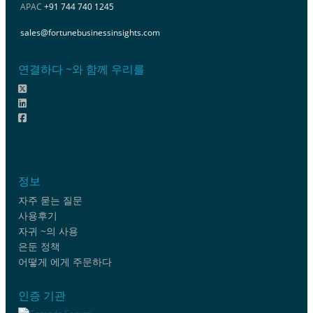
APAC
+91 744 740 1245
sales@fortunebusinessinsights.com
연결하다 ~와 함께 우리를
정보
자주 묻는 질문
사용후기
자귀 ~의 사용
은둔 정책
어떻게 에게 주문하다
인증 기관