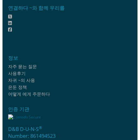
연결하다 ~와 함께 우리를
정보
자주 묻는 질문
사용후기
자귀 ~의 사용
은둔 정책
어떻게 에게 주문하다
인증 기관
®
D&B D-U-N-S
Number: 861494523