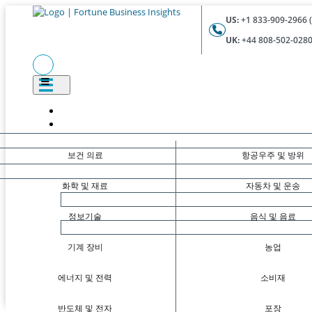
US:
+1 833-909-2966 (
UK:
+44 808-502-0280 
보건 의료
항공우주 및 방위
화학 및 재료
자동차 및 운송
정보기술
음식 및 음료
기계 장비
농업
에너지 및 전력
소비재
반도체 및 전자
포장