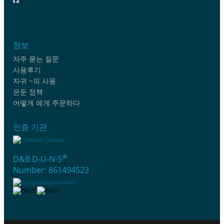
정보
자주 묻는 질문
사용후기
자귀 ~의 사용
은둔 정책
어떻게 에게 주문하다
인증 기관
®
D&B D-U-N-S
Number: 861494523