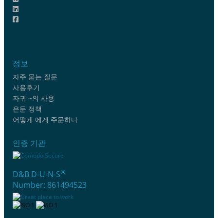
정보
자주 묻는 질문
사용후기
자귀 ~의 사용
은둔 정책
어떻게 에게 주문하다
인증 기관
®
D&B D-U-N-S
Number: 861494523