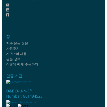
정보
자주 묻는 질문
사용후기
자귀 ~의 사용
은둔 정책
어떻게 에게 주문하다
인증 기관
®
D&B D-U-N-S
Number: 861494523