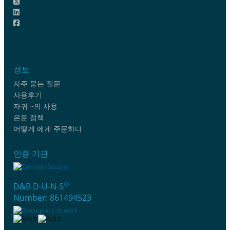
정보
자주 묻는 질문
사용후기
자귀 ~의 사용
은둔 정책
어떻게 에게 주문하다
인증 기관
®
D&B D-U-N-S
Number: 861494523