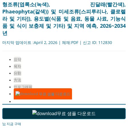
형조류[엽록소(녹색), 진달래(빨간색),
Phaeophyta(갈색)) 및 미세조류[스피루리나, 클로렐
라 및 기타]), 용도별(식품 및 음료, 동물 사료, 기능식
품 및 식이 보충제 및 기타) 및 지역 예측, 2026~2034
년
마지막 업데이트 :April 2, 2026 | 체재:PDF | 신고 ID: 112830
요약
목차
分割
方法
인포그래픽
무료 샘플 다운로드
무료 샘플 다운로드
지금 구매