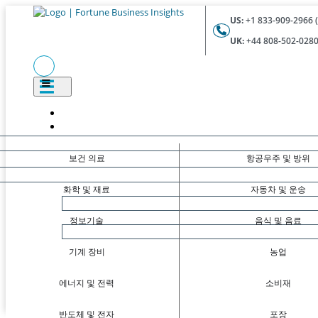
US:
+1 833-909-2966 (
UK:
+44 808-502-0280 
보건 의료
항공우주 및 방위
화학 및 재료
자동차 및 운송
정보기술
음식 및 음료
기계 장비
농업
에너지 및 전력
소비재
반도체 및 전자
포장