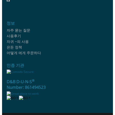
정보
자주 묻는 질문
사용후기
자귀 ~의 사용
은둔 정책
어떻게 에게 주문하다
인증 기관
®
D&B D-U-N-S
Number: 861494523