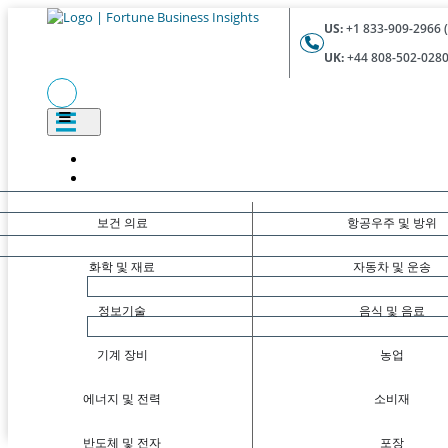
US:
+1 833-909-2966 (
UK:
+44 808-502-0280 
보건 의료
항공우주 및 방위
화학 및 재료
자동차 및 운송
정보기술
음식 및 음료
기계 장비
농업
에너지 및 전력
소비재
반도체 및 전자
포장