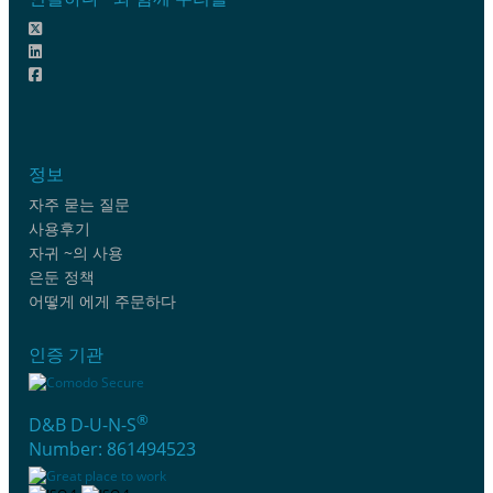
정보
자주 묻는 질문
사용후기
자귀 ~의 사용
은둔 정책
어떻게 에게 주문하다
인증 기관
®
D&B D-U-N-S
Number: 861494523