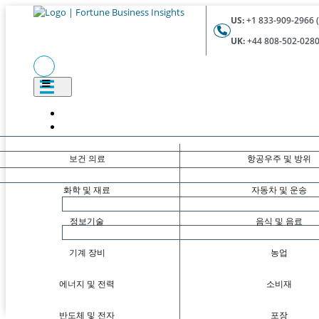
US:
+1 833-909-2966 (
UK:
+44 808-502-0280 
보건 의료
항공우주 및 방위
화학 및 재료
자동차 및 운송
정보기술
음식 및 음료
기계 장비
농업
에너지 및 전력
소비재
반도체 및 전자
포장