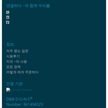
연결하다 ~와 함께 우리를
정보
자주 묻는 질문
사용후기
자귀 ~의 사용
은둔 정책
어떻게 에게 주문하다
인증 기관
®
D&B D-U-N-S
Number: 861494523