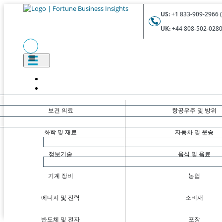
US:
+1 833-909-2966 (
UK:
+44 808-502-0280 
보건 의료
항공우주 및 방위
화학 및 재료
자동차 및 운송
정보기술
음식 및 음료
기계 장비
농업
에너지 및 전력
소비재
반도체 및 전자
포장