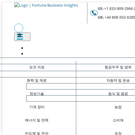
US:
+1 833-909-2966 (
UK:
+44 808-502-0280 
보건 의료
항공우주 및 방위
화학 및 재료
자동차 및 운송
정보기술
음식 및 음료
기계 장비
농업
에너지 및 전력
소비재
반도체 및 전자
포장