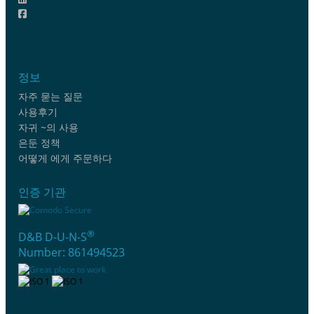
정보
자주 묻는 질문
사용후기
자귀 ~의 사용
은둔 정책
어떻게 에게 주문하다
인증 기관
®
D&B D-U-N-S
Number: 861494523