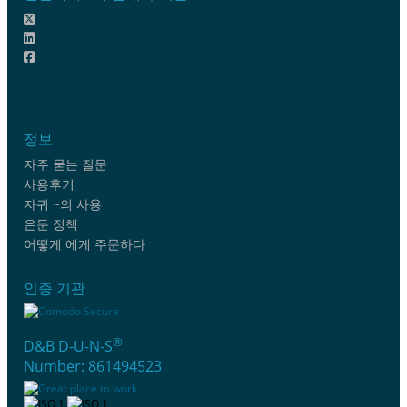
정보
자주 묻는 질문
사용후기
자귀 ~의 사용
은둔 정책
어떻게 에게 주문하다
인증 기관
®
D&B D-U-N-S
Number: 861494523