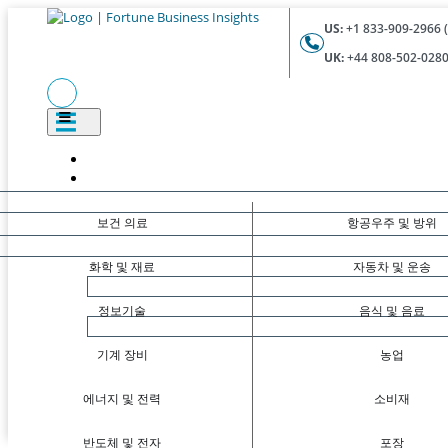
US:
+1 833-909-2966 (
UK:
+44 808-502-0280 
보건 의료
항공우주 및 방위
화학 및 재료
자동차 및 운송
정보기술
음식 및 음료
기계 장비
농업
에너지 및 전력
소비재
반도체 및 전자
포장