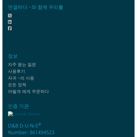
연결하다 ~와 함께 우리를
정보
자주 묻는 질문
사용후기
자귀 ~의 사용
은둔 정책
어떻게 에게 주문하다
인증 기관
®
D&B D-U-N-S
Number: 861494523