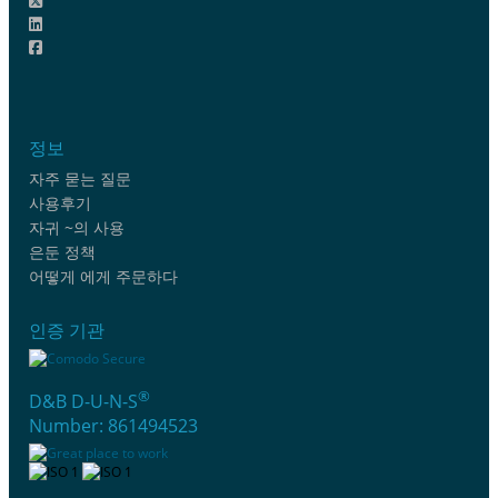
정보
자주 묻는 질문
사용후기
자귀 ~의 사용
은둔 정책
어떻게 에게 주문하다
인증 기관
®
D&B D-U-N-S
Number: 861494523