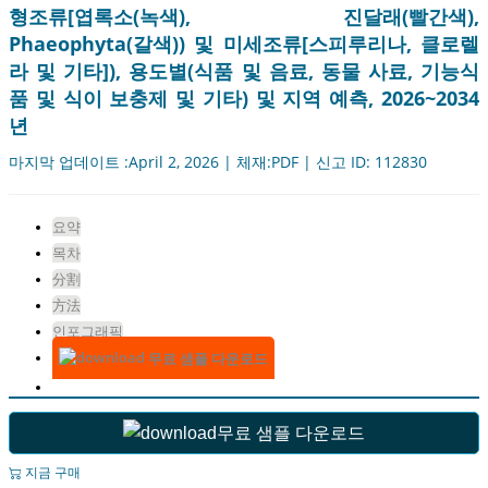
형조류[엽록소(녹색), 진달래(빨간색),
Phaeophyta(갈색)) 및 미세조류[스피루리나, 클로렐
라 및 기타]), 용도별(식품 및 음료, 동물 사료, 기능식
품 및 식이 보충제 및 기타) 및 지역 예측, 2026~2034
년
마지막 업데이트 :April 2, 2026 | 체재:PDF | 신고 ID: 112830
요약
목차
分割
方法
인포그래픽
무료 샘플 다운로드
무료 샘플 다운로드
지금 구매