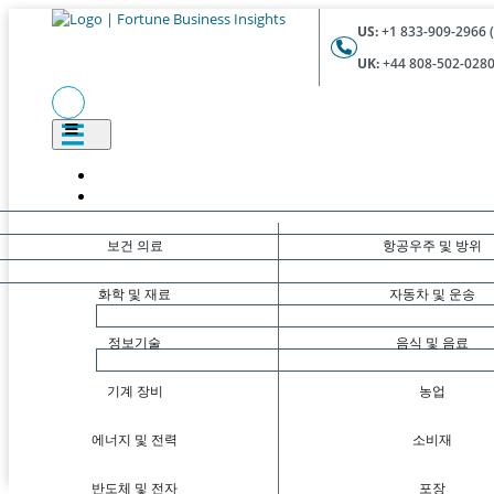
US:
+1 833-909-2966 (
UK:
+44 808-502-0280 
보건 의료
항공우주 및 방위
화학 및 재료
자동차 및 운송
정보기술
음식 및 음료
기계 장비
농업
에너지 및 전력
소비재
반도체 및 전자
포장