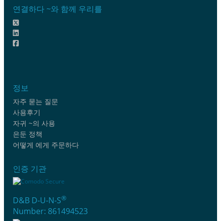
연결하다 ~와 함께 우리를
정보
자주 묻는 질문
사용후기
자귀 ~의 사용
은둔 정책
어떻게 에게 주문하다
인증 기관
®
D&B D-U-N-S
Number: 861494523