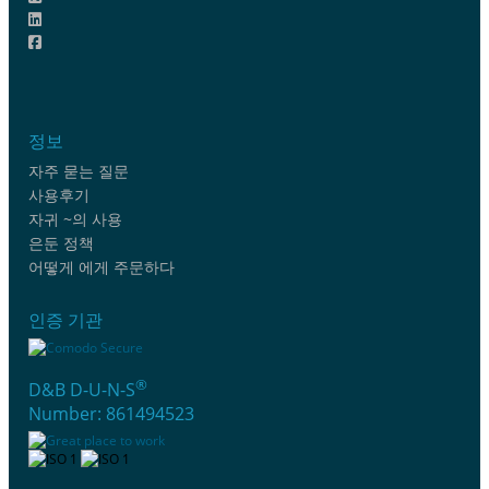
정보
자주 묻는 질문
사용후기
자귀 ~의 사용
은둔 정책
어떻게 에게 주문하다
인증 기관
®
D&B D-U-N-S
Number: 861494523