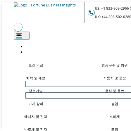
US:
+1 833-909-2966 (
UK:
+44 808-502-0280 
보건 의료
항공우주 및 방위
화학 및 재료
자동차 및 운송
정보기술
음식 및 음료
기계 장비
농업
에너지 및 전력
소비재
반도체 및 전자
포장