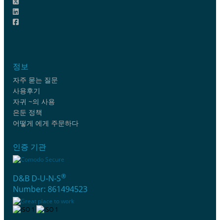
정보
자주 묻는 질문
사용후기
자귀 ~의 사용
은둔 정책
어떻게 에게 주문하다
인증 기관
®
D&B D-U-N-S
Number: 861494523