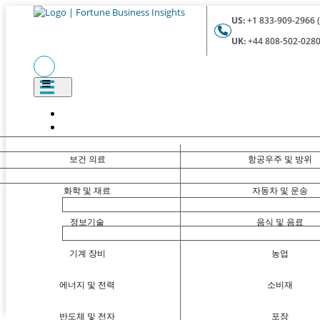
US:
+1 833-909-2966 (
UK:
+44 808-502-0280 
보건 의료
항공우주 및 방위
화학 및 재료
자동차 및 운송
정보기술
음식 및 음료
기계 장비
농업
에너지 및 전력
소비재
반도체 및 전자
포장