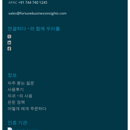
APAC
+91 744 740 1245
sales@fortunebusinessinsights.com
연결하다 ~와 함께 우리를
정보
자주 묻는 질문
사용후기
자귀 ~의 사용
은둔 정책
어떻게 에게 주문하다
인증 기관