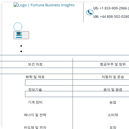
US:
+1 833-909-2966 (
UK:
+44 808-502-0280 
보건 의료
항공우주 및 방위
화학 및 재료
자동차 및 운송
정보기술
음식 및 음료
기계 장비
농업
에너지 및 전력
소비재
반도체 및 전자
포장