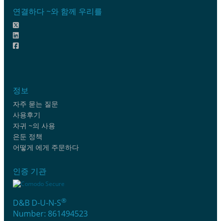
연결하다 ~와 함께 우리를
정보
자주 묻는 질문
사용후기
자귀 ~의 사용
은둔 정책
어떻게 에게 주문하다
인증 기관
®
D&B D-U-N-S
Number: 861494523