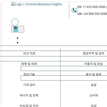
US:
+1 833-909-2966 (
UK:
+44 808-502-0280 
보건 의료
항공우주 및 방위
화학 및 재료
자동차 및 운송
정보기술
음식 및 음료
기계 장비
농업
에너지 및 전력
소비재
반도체 및 전자
포장