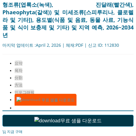
형조류[엽록소(녹색), 진달래(빨간색),
Phaeophyta(갈색)) 및 미세조류[스피루리나, 클로렐
라 및 기타]), 용도별(식품 및 음료, 동물 사료, 기능식
품 및 식이 보충제 및 기타) 및 지역 예측, 2026~2034
년
마지막 업데이트 :April 2, 2026 | 체재:PDF | 신고 ID: 112830
요약
목차
分割
方法
인포그래픽
무료 샘플 다운로드
무료 샘플 다운로드
지금 구매