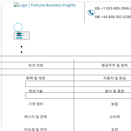
US:
+1 833-909-2966 (
UK:
+44 808-502-0280 
보건 의료
항공우주 및 방위
화학 및 재료
자동차 및 운송
정보기술
음식 및 음료
기계 장비
농업
에너지 및 전력
소비재
반도체 및 전자
포장