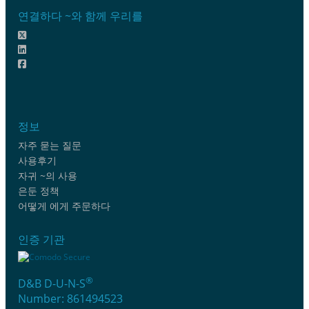
연결하다 ~와 함께 우리를
정보
자주 묻는 질문
사용후기
자귀 ~의 사용
은둔 정책
어떻게 에게 주문하다
인증 기관
®
D&B D-U-N-S
Number: 861494523