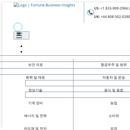
US:
+1 833-909-2966 (
UK:
+44 808-502-0280 
보건 의료
항공우주 및 방위
화학 및 재료
자동차 및 운송
정보기술
음식 및 음료
기계 장비
농업
에너지 및 전력
소비재
반도체 및 전자
포장