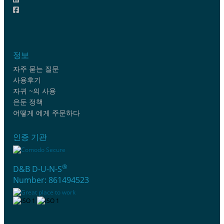
정보
자주 묻는 질문
사용후기
자귀 ~의 사용
은둔 정책
어떻게 에게 주문하다
인증 기관
®
D&B D-U-N-S
Number: 861494523