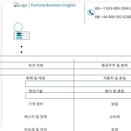
US:
+1 833-909-2966 (
UK:
+44 808-502-0280 
보건 의료
항공우주 및 방위
화학 및 재료
자동차 및 운송
정보기술
음식 및 음료
기계 장비
농업
에너지 및 전력
소비재
반도체 및 전자
포장