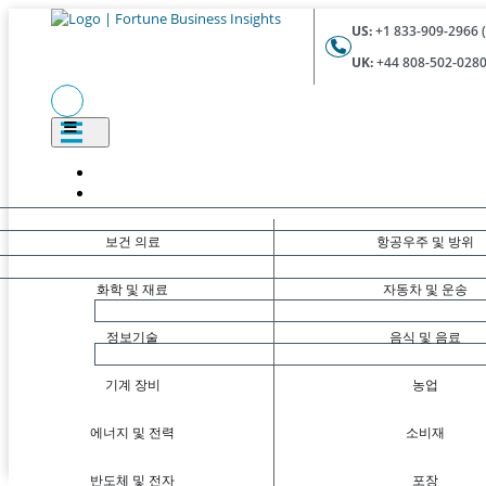
US:
+1 833-909-2966 (
UK:
+44 808-502-0280 
보건 의료
항공우주 및 방위
화학 및 재료
자동차 및 운송
정보기술
음식 및 음료
기계 장비
농업
에너지 및 전력
소비재
반도체 및 전자
포장