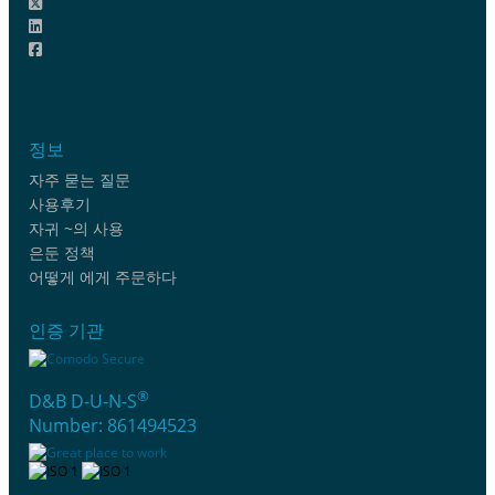
정보
자주 묻는 질문
사용후기
자귀 ~의 사용
은둔 정책
어떻게 에게 주문하다
인증 기관
®
D&B D-U-N-S
Number: 861494523