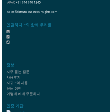
APAC
+91 744 740 1245
sales@fortunebusinessinsights.com
연결하다 ~와 함께 우리를
정보
자주 묻는 질문
사용후기
자귀 ~의 사용
은둔 정책
어떻게 에게 주문하다
인증 기관