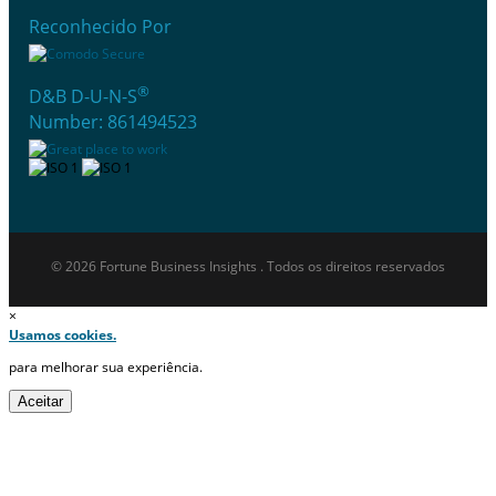
Reconhecido Por
®
D&B D-U-N-S
Number: 861494523
© 2026 Fortune Business Insights . Todos os direitos reservados
×
Usamos cookies.
para melhorar sua experiência.
Aceitar