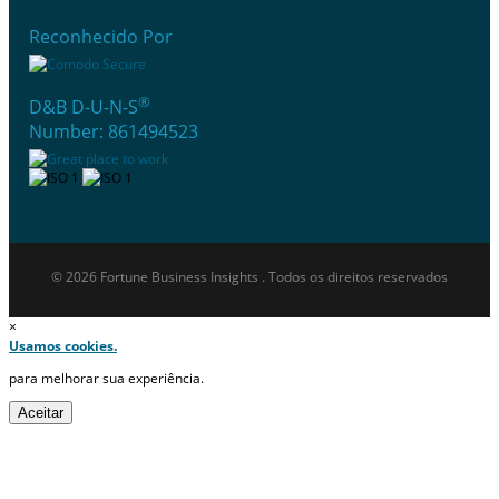
Reconhecido Por
®
D&B D-U-N-S
Number: 861494523
© 2026 Fortune Business Insights . Todos os direitos reservados
×
Usamos cookies.
para melhorar sua experiência.
Aceitar