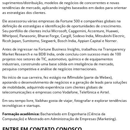
suprimentos/distribuição, modelos de negócios de concorrentes e novas
tendências de mercado, aplicando insights baseados em dados para orientar
as estratégias dos clientes.
Ele assessorou várias empresas da Fortune 500 e companhias globais na
definição de estratégias e identificação de oportunidades de crescimento.
Seu portfólio de clientes inclui Microsoft, Capgemini, Accenture, Huawei,
Whirlpool, Panasonic, Bharat Forge, Cargill, Sodexo India, Mitsubishi Electric,
Ricoh Japan, Sumitomo, Siegwerk, Bosch India, Appian Capital e Norner.
Antes de ingressar na Fortune Business Insights, trabalhou na Transparency
Market Research e na BDB India, onde concluiu com sucesso mais de 100
projetos nos setores de TIC, automotivo, químico e de equipamentos
industriais, construindo uma base sólida em inteligência de mercado,
pesquisa competitiva e análise de negócios internacionais.
No início de sua carreira, fez estágio na IMImobile (parte da Webex),
apoiando o desenvolvimento de negócios e a geração de leads para soluções
de mobilidade, adquirindo experiência com clientes globais de
telecomunicações e empresas como Vodafone, Telefónica e Airtel.
Em seu tempo livre, Vaibhav gosta de viajar, fotografar e explorar tendências
tecnológicas e startups.
Formação acadêmica:
Bacharelado em Engenharia (Ciência da
Computação) e Mestrado em Administração de Empresas (Marketing).
ENTRE EM CONTATO CONOSCO