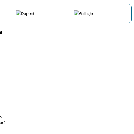
a
s
ue)