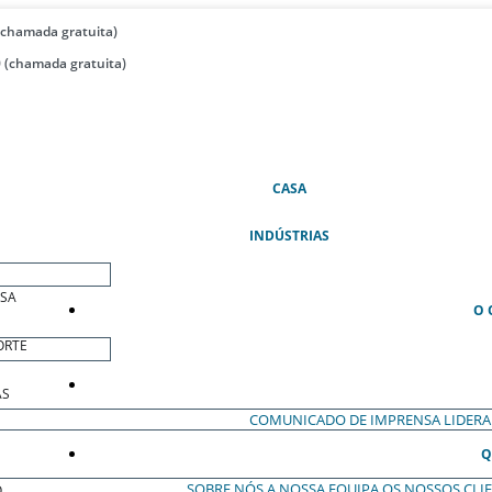
(chamada gratuita)
 (chamada gratuita)
(ATUAL)
CASA
INDÚSTRIAS
ESA
O 
ORTE
AS
COMUNICADO DE IMPRENSA
LIDER
Q
SOBRE NÓS
A NOSSA EQUIPA
OS NOSSOS CLI
O