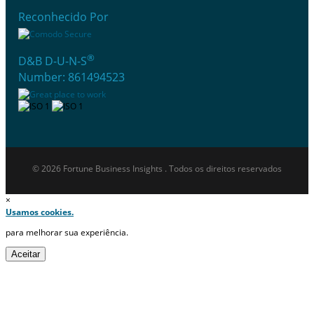
Reconhecido Por
®
D&B D-U-N-S
Number: 861494523
© 2026 Fortune Business Insights . Todos os direitos reservados
×
Usamos cookies.
para melhorar sua experiência.
Aceitar