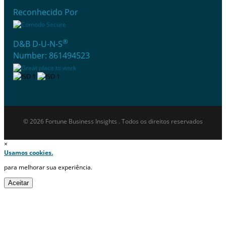
Reconhecido Por
®
D&B D-U-N-S
Number: 861494523
© 2026 Fortune Business Insights . Todos os direitos reservados
×
Usamos cookies.
para melhorar sua experiência.
Aceitar