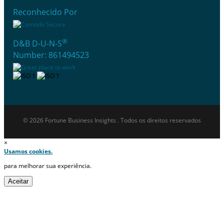
Reconhecido Por
®
D&B D-U-N-S
Number: 861494523
© 2026 Fortune Business Insights . Todos os direitos reservados
×
Usamos cookies.
para melhorar sua experiência.
Aceitar