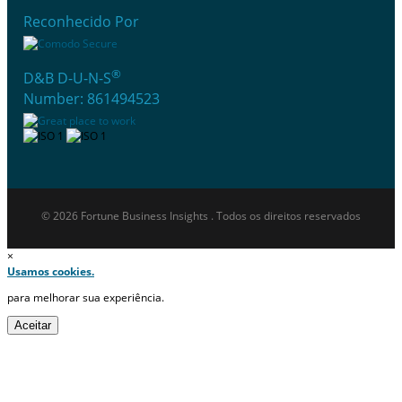
Reconhecido Por
®
D&B D-U-N-S
Number: 861494523
© 2026 Fortune Business Insights . Todos os direitos reservados
×
Usamos cookies.
para melhorar sua experiência.
Aceitar