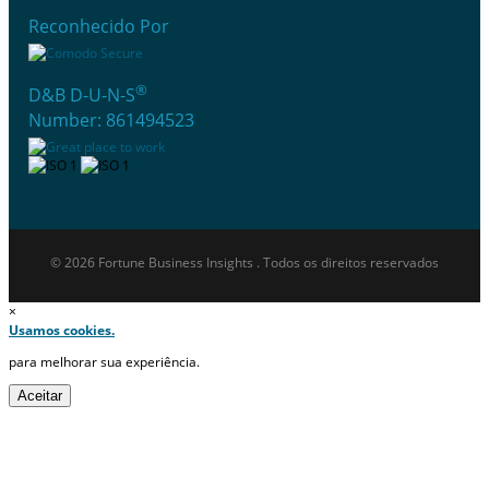
Reconhecido Por
®
D&B D-U-N-S
Number: 861494523
© 2026 Fortune Business Insights . Todos os direitos reservados
×
Usamos cookies.
para melhorar sua experiência.
Aceitar