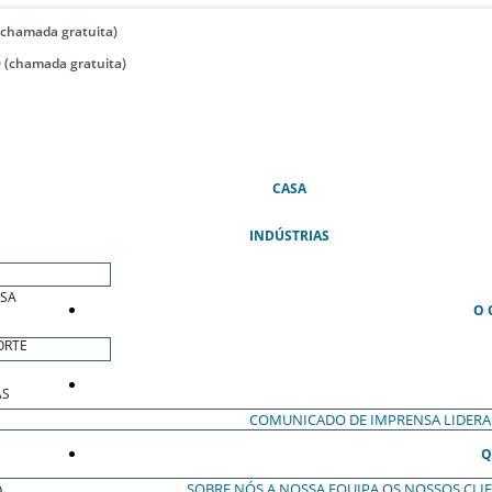
(chamada gratuita)
 (chamada gratuita)
(ATUAL)
CASA
INDÚSTRIAS
ESA
O 
ORTE
AS
COMUNICADO DE IMPRENSA
LIDER
Q
SOBRE NÓS
A NOSSA EQUIPA
OS NOSSOS CLI
O