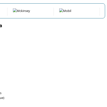
a
s
ue)